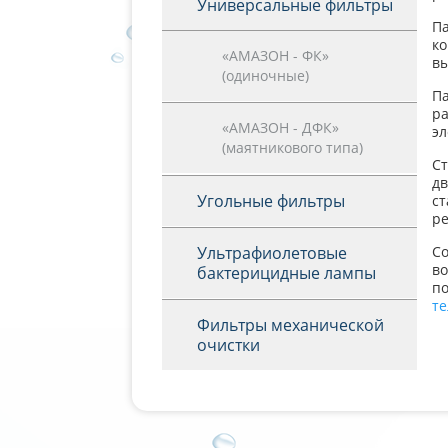
Универсальные фильтры
Па
к
«АМАЗОН - ФК»
вы
(одиночные)
П
р
«АМАЗОН - ДФК»
эл
(маятникового типа)
С
дв
Угольные фильтры
с
ре
Ультрафиолетовые
С
в
бактерицидные лампы
п
т
Фильтры механической
очистки