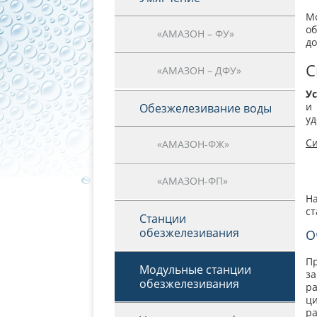
М
о
«АМАЗОН – ФУ»
до
С
«АМАЗОН – ДФУ»
У
и
Обезжелезивание воды
уд
Си
«АМАЗОН-ФЖ»
«АМАЗОН-ФП»
Н
ст
Станции
обезжелезивания
О
П
Модульные станции
з
обезжелезивания
р
ц
ра