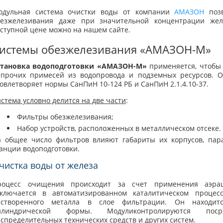
одульная система очистки воды от компании
АМАЗОН
позв
безжелезивания даже при значительной концентрации жел
ступной цене можно на нашем сайте.
истемы обезжелезивания «АМАЗОН-М»
становка водоподготовки «АМАЗОН-М»
применяется, чтобы 
 прочих примесей из водопровода и подземных ресурсов. 
овлетворяет нормы СанПиН 10-124 РБ и СанПиН 2.1.4.10-37.
стема условно делится на две части
:
Фильтры обезжелезивания;
Набор устройств, расположенных в металлическом отсеке.
а общее число фильтров влияют габариты их корпусов, па
анции водоподготовки.
чистка воды от железа
роцесс очищения происходит за счет применения аэрац
аключается в автоматизированном каталитическом процесс
астворенного металла в слое фильтрации. Он находит
илиндрической формы. Модуликонтролируются поср
спределительных технических средств и других систем.