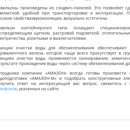
вильоны произведены из сэндвич-панелей. Это позволяет сд
омпактной, удобной при транспортировке и эксплуатации. 
сокие свойствазвукоизоляции, визуально эстетичны.
авильон контейнерного типа оснащают специализиров
аспределяющим щитком, растровой подсветкой, отопительным
ектричества, розетками и выключателями.
танции очистки воды для обезжелезивания обеспечивают 
ухвалентного железа, которое чаще всего присутствует в гр
танциях очистки воды применяются озонирование, химическ
зультате прохождения воды через систему обезжелезивания до
отрудники компании «АМАЗОН» всегда готовы произвести 
одоподготовки «АМАЗОН-М» и подобрать конструктивные эл
олучить ответ на интересующий вас вопрос, свяжитесь 
елефонов
, указанных на сайте.