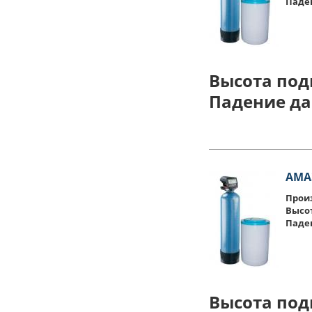
Паде
Высота под
Падение да
АМАЗ
Произ
Высо
Паде
Высота под