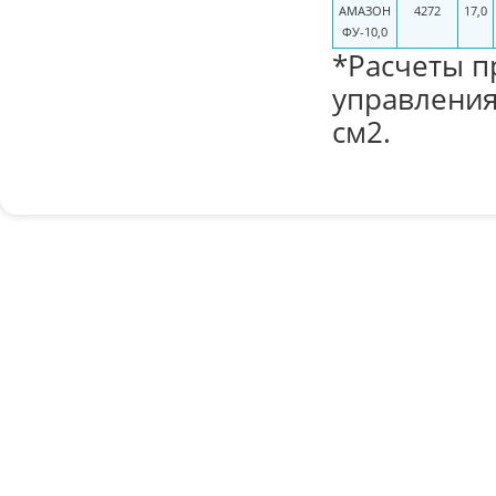
АМАЗОН
4272
17,0
ФУ-10,0
*Расчеты п
управления
см2.