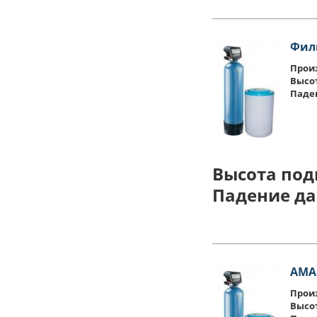
Фил
Произ
Высо
Паде
Высота под
Падение да
АМА
Произ
Высо